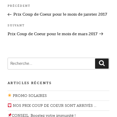
Navigation
Article
PRÉCÉDENT
de
précédent
Prix Coup de Coeur pour le mois de janvier 2017
l’article
Article
SUIVANT
suivant
Prix Coup de Coeur pour le mois de mars 2017
Recherche
Reche
pour
:
ARTICLES RÉCENTS
PROMO SOLAIRES
NOS PRIX COUP DE COEUR SONT ARRIVÉS …
CONSEIL: Boostez votre immunité !