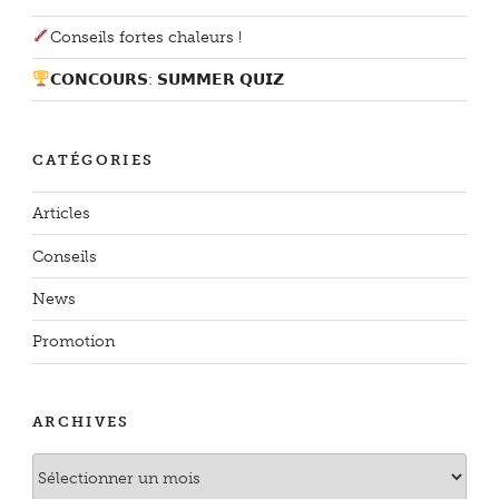
Conseils fortes chaleurs !
𝗖𝗢𝗡𝗖𝗢𝗨𝗥𝗦: 𝗦𝗨𝗠𝗠𝗘𝗥 𝗤𝗨𝗜𝗭
CATÉGORIES
Articles
Conseils
News
Promotion
ARCHIVES
Archives