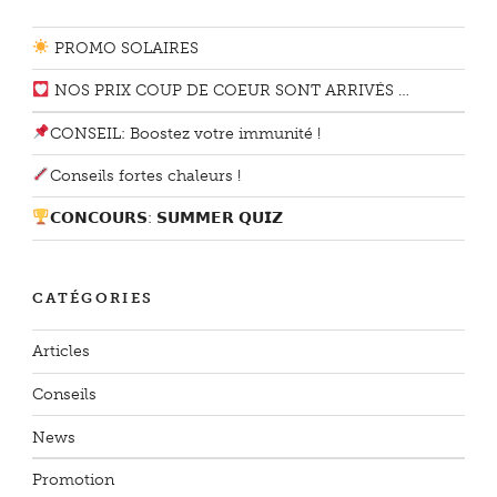
PROMO SOLAIRES
NOS PRIX COUP DE COEUR SONT ARRIVÉS …
CONSEIL: Boostez votre immunité !
Conseils fortes chaleurs !
𝗖𝗢𝗡𝗖𝗢𝗨𝗥𝗦: 𝗦𝗨𝗠𝗠𝗘𝗥 𝗤𝗨𝗜𝗭
CATÉGORIES
Articles
Conseils
News
Promotion