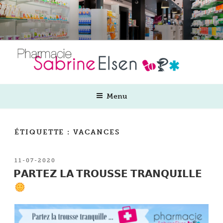
Aller
au
contenu
principal
Menu
ÉTIQUETTE :
VACANCES
PUBLIÉ
11-07-2020
LE
𝗣𝗔𝗥𝗧𝗘𝗭 𝗟𝗔 𝗧𝗥𝗢𝗨𝗦𝗦𝗘 𝗧𝗥𝗔𝗡𝗤𝗨𝗜𝗟𝗟𝗘