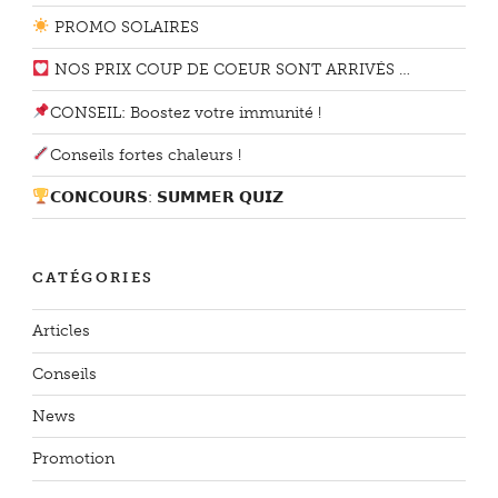
PROMO SOLAIRES
NOS PRIX COUP DE COEUR SONT ARRIVÉS …
CONSEIL: Boostez votre immunité !
Conseils fortes chaleurs !
𝗖𝗢𝗡𝗖𝗢𝗨𝗥𝗦: 𝗦𝗨𝗠𝗠𝗘𝗥 𝗤𝗨𝗜𝗭
CATÉGORIES
Articles
Conseils
News
Promotion