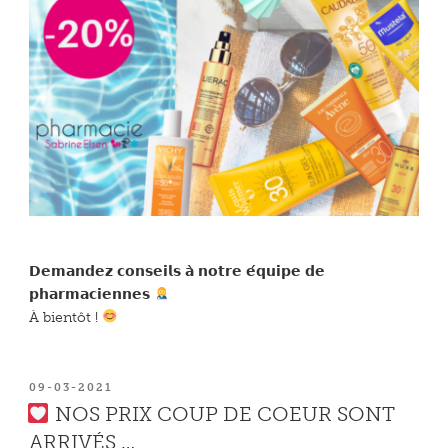
𝗗𝗲𝗺𝗮𝗻𝗱𝗲𝘇 𝗰𝗼𝗻𝘀𝗲𝗶𝗹𝘀 𝗮̀ 𝗻𝗼𝘁𝗿𝗲 𝗲́𝗾𝘂𝗶𝗽𝗲 𝗱𝗲
𝗽𝗵𝗮𝗿𝗺𝗮𝗰𝗶𝗲𝗻𝗻𝗲𝘀
À bientôt !
PUBLIÉ
09-03-2021
LE
NOS PRIX COUP DE COEUR SONT
ARRIVÉS …