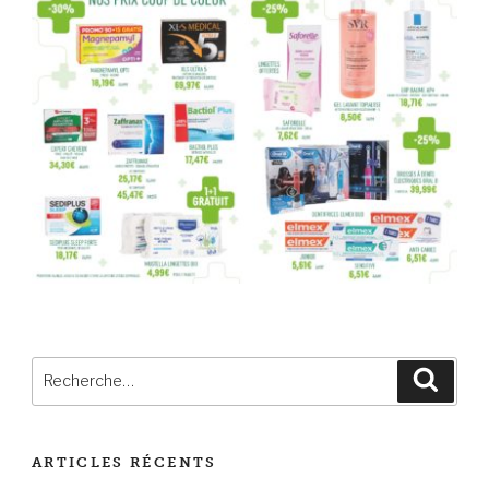
Recherche
Reche
pour
:
ARTICLES RÉCENTS