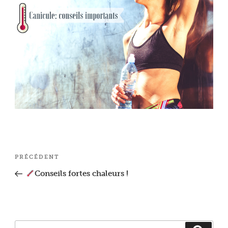
Navigation
Article
PRÉCÉDENT
de
précédent
Conseils fortes chaleurs !
l’article
Recherche