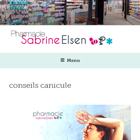
Aller
au
contenu
principal
Menu
conseils canicule