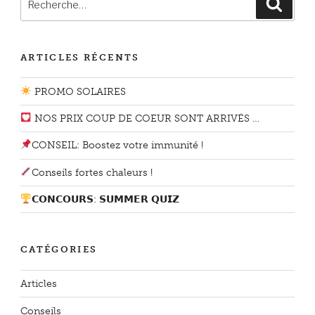
Reche
pour
:
ARTICLES RÉCENTS
PROMO SOLAIRES
NOS PRIX COUP DE COEUR SONT ARRIVÉS …
CONSEIL: Boostez votre immunité !
Conseils fortes chaleurs !
𝗖𝗢𝗡𝗖𝗢𝗨𝗥𝗦: 𝗦𝗨𝗠𝗠𝗘𝗥 𝗤𝗨𝗜𝗭
CATÉGORIES
Articles
Conseils