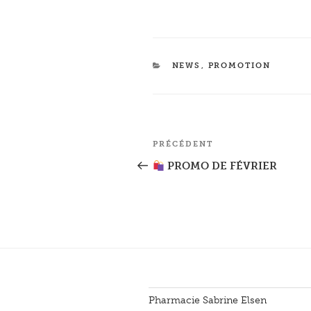
CATÉGORIES
NEWS
,
PROMOTION
Navigation
PRÉCÉDENT
Article
de
précédent
PROMO DE FÉVRIER
l’article
Pharmacie Sabrine Elsen