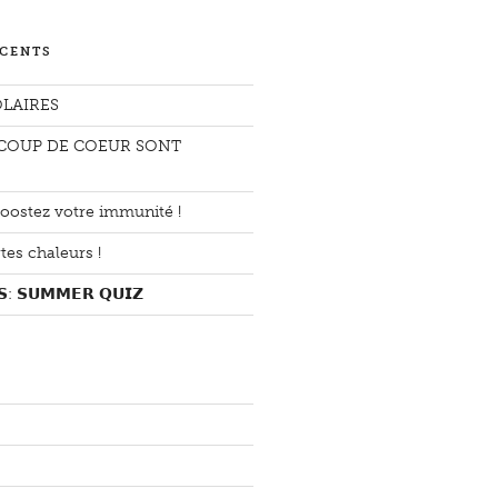
ÉCENTS
LAIRES
COUP DE COEUR SONT
ostez votre immunité !
tes chaleurs !
: 𝗦𝗨𝗠𝗠𝗘𝗥 𝗤𝗨𝗜𝗭