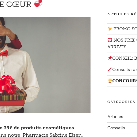
:
TRE CŒUR
ARTICLES R
PROMO SO
NOS PRIX 
ARRIVÉS …
CONSEIL: Bo
Conseils for
𝗖𝗢𝗡𝗖𝗢𝗨𝗥
CATÉGORIES
Articles
de 39€ de produits cosmétiques
Conseils
ans notre
Pharmacie Sabrine Elsen
,