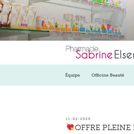
Aller
au
contenu
principal
Équipe
Officine Beauté
PUBLIÉ
11-02-2020
LE
OFFRE PLEINE