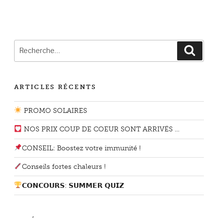
Recherche
Reche
pour
:
ARTICLES RÉCENTS
PROMO SOLAIRES
NOS PRIX COUP DE COEUR SONT ARRIVÉS …
CONSEIL: Boostez votre immunité !
Conseils fortes chaleurs !
𝗖𝗢𝗡𝗖𝗢𝗨𝗥𝗦: 𝗦𝗨𝗠𝗠𝗘𝗥 𝗤𝗨𝗜𝗭