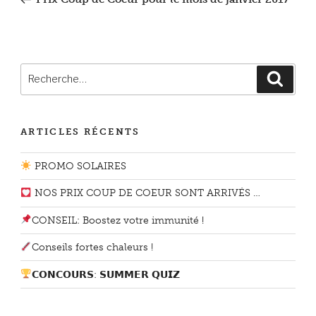
l’article
Recherche
Reche
pour
:
ARTICLES RÉCENTS
PROMO SOLAIRES
NOS PRIX COUP DE COEUR SONT ARRIVÉS …
CONSEIL: Boostez votre immunité !
Conseils fortes chaleurs !
𝗖𝗢𝗡𝗖𝗢𝗨𝗥𝗦: 𝗦𝗨𝗠𝗠𝗘𝗥 𝗤𝗨𝗜𝗭