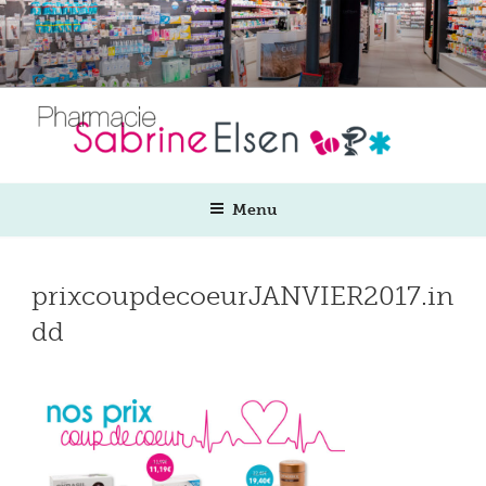
Aller
au
contenu
principal
Menu
prixcoupdecoeurJANVIER2017.in
dd