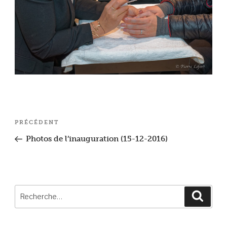
Navigation
Article
PRÉCÉDENT
de
précédent
Photos de l’inauguration (15-12-2016)
l’article
Recherche
Reche
pour
: