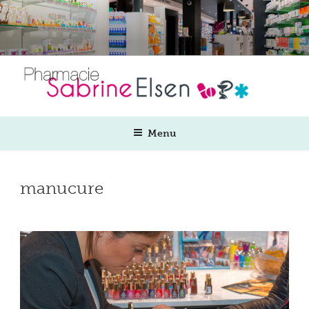
Aller
au
contenu
principal
Menu
manucure