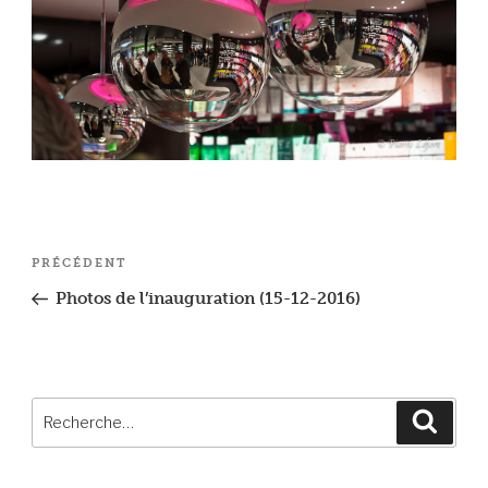
Navigation
Article
PRÉCÉDENT
de
précédent
Photos de l’inauguration (15-12-2016)
l’article
Recherche
Reche
pour
: