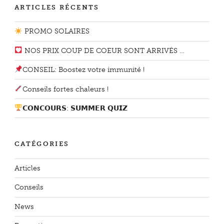
ARTICLES RÉCENTS
PROMO SOLAIRES
NOS PRIX COUP DE COEUR SONT ARRIVÉS …
CONSEIL: Boostez votre immunité !
Conseils fortes chaleurs !
𝗖𝗢𝗡𝗖𝗢𝗨𝗥𝗦: 𝗦𝗨𝗠𝗠𝗘𝗥 𝗤𝗨𝗜𝗭
CATÉGORIES
Articles
Conseils
News