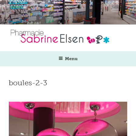
Aller
au
contenu
principal
Menu
boules-2-3