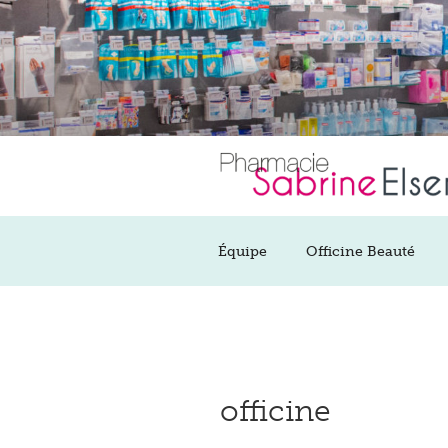
Aller
au
contenu
principal
Équipe
Officine Beauté
officine